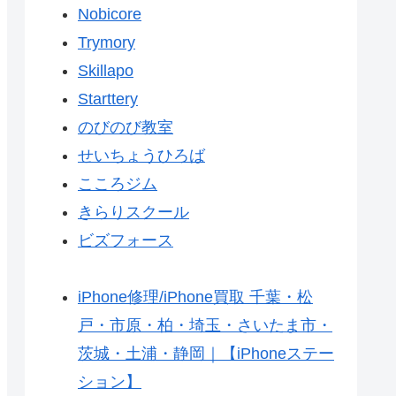
Nobicore
Trymory
Skillapo
Starttery
のびのび教室
せいちょうひろば
こころジム
きらりスクール
ビズフォース
iPhone修理/iPhone買取 千葉・松
戸・市原・柏・埼玉・さいたま市・
茨城・土浦・静岡｜【iPhoneステー
ション】