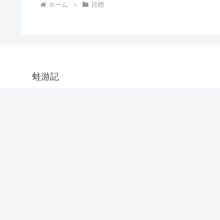
ホーム
目標
蛙游記