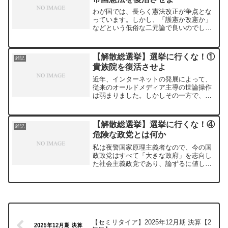
わが国では、長らく憲法改正が争点とな
っています。しかし、「護憲か改憲か」
などという低俗な二元論で良いのでしょ
うか？私は問いたい。日本国憲法を廃止
し、大日本帝国憲法を復活させるべきで
はないか。現行の日本国憲法はフランス
【解散総選挙】選挙に行くな！①
雑記
革命的な価値観をベースに...
貴族院を復活させよ
近年、インターネットの発展によって、
従来のオールドメディア主導の世論操作
は弱まりました。しかしその一方で、ネ
ット空間では特定の政党や政治家に対す
る過度な期待や攻撃が繰り返され、結果
としてこれまで以上に「感情の政治」へ
【解散総選挙】選挙に行くな！④
雑記
と傾いているように見えま...
危険な政党とは何か
私は夜警国家原理主義者なので、今の国
政政党はすべて「大きな政府」を志向し
た社会主義政党であり、論ずるに値しま
せん。しかし、そのような立場の私から
現在の国政政党をそれぞれ見てみます。
なお、公示前の衆議院の議席数の順に並
べているつもりです。①自...
【セミリタイア】2025年12月期 決算【2