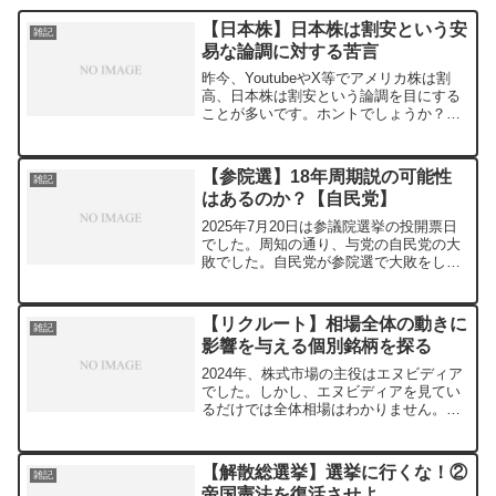
【日本株】日本株は割安という安
雑記
易な論調に対する苦言
昨今、YoutubeやX等でアメリカ株は割
高、日本株は割安という論調を目にする
ことが多いです。ホントでしょうか？今
回は、日本と米国の大型株で構成されて
いる主要な株価指数を利用して評価をし
ていきます。個別銘柄を評価するわけで
【参院選】18年周期説の可能性
雑記
はないので、具体的...
はあるのか？【自民党】
2025年7月20日は参議院選挙の投開票日
でした。周知の通り、与党の自民党の大
敗でした。自民党が参院選で大敗をした
のは以下の年です。1989年7月 36議席
2007年7月 37議席2025年7月 39議席
18年の間隔ですね。この年を見ると、...
【リクルート】相場全体の動きに
雑記
影響を与える個別銘柄を探る
2024年、株式市場の主役はエヌビディア
でした。しかし、エヌビディアを見てい
るだけでは全体相場はわかりません。今
回は、相場の先を見るのに使えそうな銘
柄を探ります。なお、2025年3月17日
（月）時点で得られるデータを使用して
【解散総選挙】選挙に行くな！②
雑記
います。また、使...
帝国憲法を復活させよ