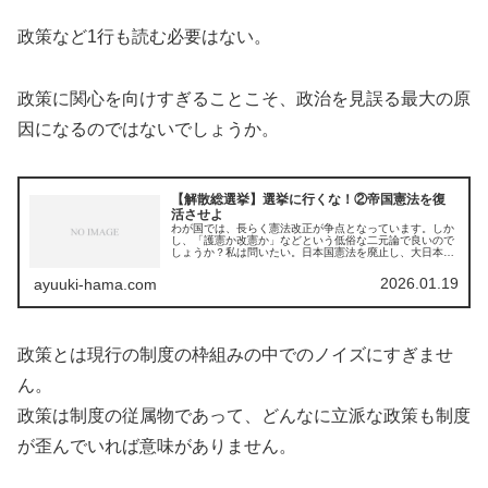
政策など1行も読む必要はない。
政策に関心を向けすぎることこそ、政治を見誤る最大の原
因になるのではないでしょうか。
【解散総選挙】選挙に行くな！②帝国憲法を復
活させよ
わが国では、長らく憲法改正が争点となっています。しか
し、「護憲か改憲か」などという低俗な二元論で良いので
しょうか？私は問いたい。日本国憲法を廃止し、大日本帝
国憲法を復活させるべきではないか。現行の日本国憲法は
フランス革命的な価値観をベースに...
2026.01.19
ayuuki-hama.com
政策とは現行の制度の枠組みの中でのノイズにすぎませ
ん。
政策は制度の従属物であって、どんなに立派な政策も制度
が歪んでいれば意味がありません。