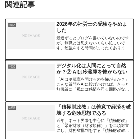
関連記事
2026年の社労士の受験をやめま
雑記
した
最近ずっとブログを書いていないのです
が、無職とは思えないくらい忙しいで
す。勉強をする時間がまったくありませ
ん。とても社労士を受験する余裕がない
ので来年に回します。11月の行政書士は
たぶん受けます。
デジタル化は人間にとって自然
雑記
か？② AIは冷蔵庫を怖がらない
「AIは冷蔵庫を開けるのを怖がるか？」
こんな質問をAIに投げかければ、きっと
無機質に「私には感情を司る回路がない
ため、恐怖を感じることはありません」
と答えるでしょう。もちろん、この質問
はそんなことを聞いているわけではあり
「積極財政教」は善意で経済を破
雑記
ません。冷蔵庫という...
壊する危険思想である
近年、ネット界隈を中心に「積極財政」
と「緊縮財政（財政規律）」を二項対立
にし、財務省批判をする「積極財政教」
が流行しています。私には意味がわかり