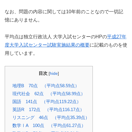
なお、問題の内容に関しては10年前のことなので一切記
憶にありません。
平均点は独立行政法人 大学入試センターのHPの
平成27年
度大学入試センター試験実施結果の概要
に記載のものを使
用しています。
目次
[
hide
]
地理B 70点 （平均点58.59点）
現代社会 62点 （平均点58.99点）
国語 141点 （平均点119.22点）
英語R 172点 （平均点116.17点）
リスニング 46点 （平均点35.39点）
数学ⅠA 100点 （平均点61.27点）