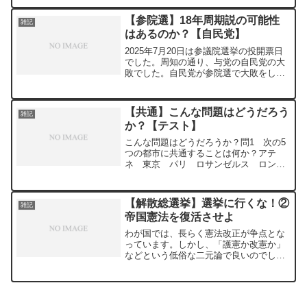
ません。これらはどちらも間違っていま
す。ちなみに、私は根っからの夜警国家
【参院選】18年周期説の可能性
雑記
論者であり、国は民間に関...
はあるのか？【自民党】
2025年7月20日は参議院選挙の投開票日
でした。周知の通り、与党の自民党の大
敗でした。自民党が参院選で大敗をした
のは以下の年です。1989年7月 36議席
2007年7月 37議席2025年7月 39議席
18年の間隔ですね。この年を見ると、...
【共通】こんな問題はどうだろう
雑記
か？【テスト】
こんな問題はどうだろうか？問1 次の5
つの都市に共通することは何か？アテ
ネ 東京 パリ ロサンゼルス ロンド
ンこの問題はGPTも一瞬で答えたのでか
なり簡単だろうと思う。問2 次の5つの
国に共通することは何か？アメリカ エ
【解散総選挙】選挙に行くな！②
雑記
クアドル エチオピア...
帝国憲法を復活させよ
わが国では、長らく憲法改正が争点とな
っています。しかし、「護憲か改憲か」
などという低俗な二元論で良いのでしょ
うか？私は問いたい。日本国憲法を廃止
し、大日本帝国憲法を復活させるべきで
はないか。現行の日本国憲法はフランス
革命的な価値観をベースに...