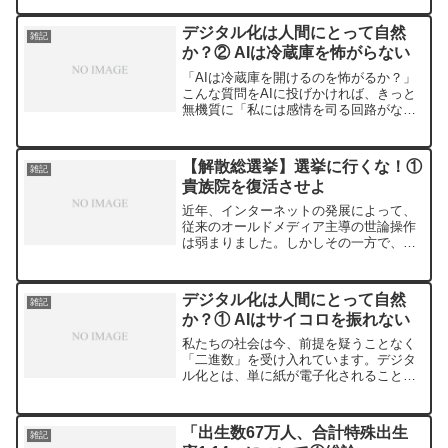
ので来年に回します。11月の行政書士は
たぶん受けます。
デジタル化は人間にとって自然
雑記
か？② AIは冷蔵庫を怖がらない
「AIは冷蔵庫を開けるのを怖がるか？」
こんな質問をAIに投げかければ、きっと
無機質に「私には感情を司る回路がない
ため、恐怖を感じることはありません」
と答えるでしょう。もちろん、この質問
はそんなことを聞いているわけではあり
【解散総選挙】選挙に行くな！①
雑記
ません。冷蔵庫という...
貴族院を復活させよ
近年、インターネットの発展によって、
従来のオールドメディア主導の世論操作
は弱まりました。しかしその一方で、ネ
ット空間では特定の政党や政治家に対す
る過度な期待や攻撃が繰り返され、結果
としてこれまで以上に「感情の政治」へ
デジタル化は人間にとって自然
雑記
と傾いているように見えま...
か？① AIはサイコロを振れない
私たちの社会は今、前提を疑うことなく
「二進数」を受け入れています。デジタ
ル化とは、単に紙が電子化されることで
も、生活が便利になることでもありませ
ん。それは世界を0か1かに切り分け、連
続的な現象を離散化して記述するという
「出生数67万人、合計特殊出生
雑記
巨大な思想の転換です。...