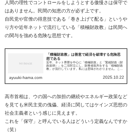
人間の理性でコントロールをしようとする傲慢さは保守で
はありません。民間の知恵の方が必ず上です。
自民党や官僚の得意技である「巻き上げて配る」というや
り方や近年ネットで流行している「積極財政教」は民間へ
の関与を強める危険な思想です。
「積極財政教」は善意で経済を破壊する危険思
想である
近年、ネット界隈を中心に「積極財政」と「緊縮財政（財
政規律）」を二項対立にし、財務省批判をする「積極財政
教」が流行しています。私には意味がわかりません。これ
らはどちらも間違っています。ちなみに、私は根っからの
夜警国家論者であり、国は民間に関...
2025.10.22
ayuuki-hama.com
高市首相は、ウの国への加担の継続やエネルギー政策など
を見ても米民主党の傀儡、経済に関してはケインズ思想の
社会主義者という感じに見えます。
これを「保守」と呼んでいる人はどういう定義なんですか
（笑）