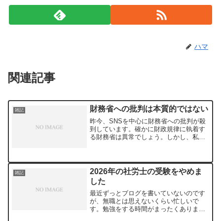
ハマ
関連記事
財務省への批判は本質的ではない
雑記
昨今、SNSを中心に財務省への批判が殺
到しています。確かに財政規律に執着す
る財務省は異常でしょう。しかし、私は
財務官僚を批判するのは意味がないと思
います。財務省を擁護するつもりは微塵
もありませんが。問題の本質はエリート
層の学生時代の教育では...
2026年の社労士の受験をやめま
雑記
した
最近ずっとブログを書いていないのです
が、無職とは思えないくらい忙しいで
す。勉強をする時間がまったくありませ
ん。とても社労士を受験する余裕がない