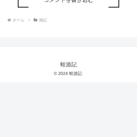
コメントを書き込む
ホーム
雑記
蛙游記
© 2024 蛙游記.