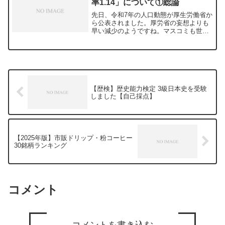
率1.14」について①総論
先日、令和7年の人口動態が厚生労働省か
ら公表されました。厚労省の妄想よりも
早い減少のようですね。マスコミも世間
の反応もこの現象をネガティブに捉えて
いる人が多い印象を受けます。当然です
が、個人レベルでは人口が減るのはプラ
スしかありません。ネガ...
【歴検】歴史能力検定 3級日本史を受験
しました【自己採点】
【2025年版】市販ドリップ・粉コーヒー
30銘柄ランキング
コメント