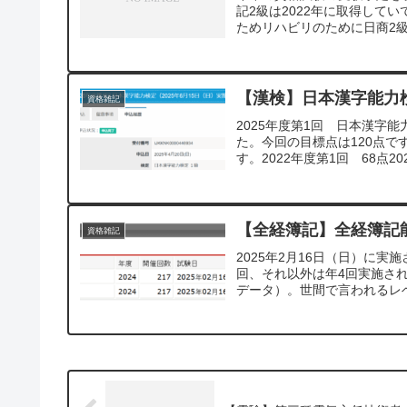
記2級は2022年に取得して
ためリハビリのために日商2級
【漢検】日本漢字能力
資格雑記
2025年度第1回 日本漢字能
た。今回の目標点は120点で
す。2022年度第1回 68点202
【全経簿記】全経簿記
資格雑記
2025年2月16日（日）に
回、それ以外は年4回実施さ
データ）。世間で言われるレベ