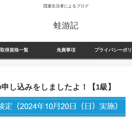
隠遁生活者によるブログ
蛙游記
取得資格一覧
免責事項
プライバシーポリ
の申し込みをしましたよ！【1級】