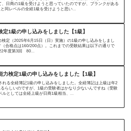
いて、日商の1級を受けようと思っていたのですが、ブランクがある
と同レベルの全経1級を受けようと思い...
検定1級の申し込みをしました【1級】
力検定（2025年6月15日（日）実施）の1級の申し込みをしまし
す（合格点は160/200点）。これまでの受験結果は以下の通りで
2年度第3回 80...
能力検定1級の申し込みをしました【1級】
実施される全経簿記1級の申し込みをしました。全経簿記は上級は年2
れるらしいのですが、1級の受験者はかなり少ないんですね（受験
ルとしては全経上級が日商1級相当、...