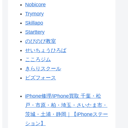
Nobicore
Trymory
Skillapo
Starttery
のびのび教室
せいちょうひろば
こころジム
きらりスクール
ビズフォース
iPhone修理/iPhone買取 千葉・松
戸・市原・柏・埼玉・さいたま市・
茨城・土浦・静岡｜【iPhoneステー
ション】