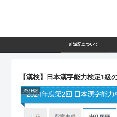
蛙游記について
【漢検】日本漢字能力検定1級
資格雑記