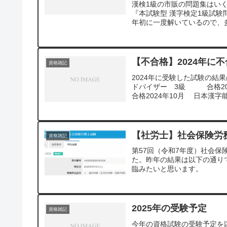
漢検1級の市販の問題集はい
『本試験型 漢字検定1級試験
年初に一度解いているので、多
【不合格】2024年に
資格雑記
2024年に受験した試験の結
ドバイザー 3級
合格2024年10月 日本
【社労士】社会保険労
資格雑記
第57回（令和7年度）社会保
た。昨年の結果は以下の通りで
臨みたいと思います。
2025年の受験予定
資格雑記
今年の資格試験の受験予定を