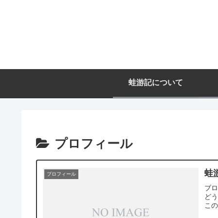
蛙游記について
プロフィール
蛙
プロフィール
ブ
ど
こ