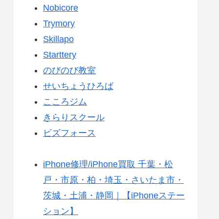
Nobicore
Trymory
Skillapo
Starttery
のびのび教室
せいちょうひろば
こころジム
きらりスクール
ビズフォース
iPhone修理/iPhone買取 千葉・松
戸・市原・柏・埼玉・さいたま市・
茨城・土浦・静岡｜【iPhoneステー
ション】