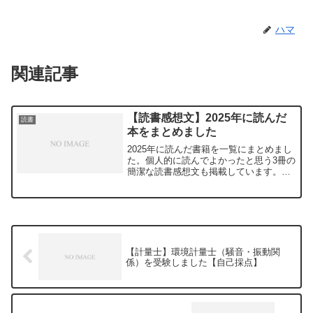
ハマ
関連記事
【読書感想文】2025年に読んだ
読書
本をまとめました
2025年に読んだ書籍を一覧にまとめまし
た。個人的に読んでよかったと思う3冊の
簡潔な読書感想文も掲載しています。
一覧 3位 成長の限界半世紀前に悲観論
で世界を煽動した、コンピュータや統
計、科学の悪用を知る上で非常に勉強に
なる一冊です（笑）...
【計量士】環境計量士（騒音・振動関
係）を受験しました【自己採点】